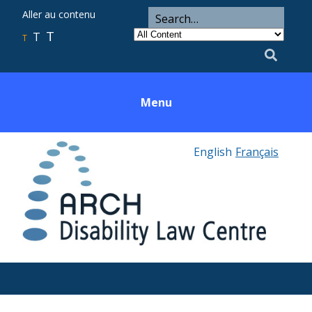
ARCH
Search
Aller au contenu
Search
for
Category
T
T
Utility
T
Search
Menu
English
Français