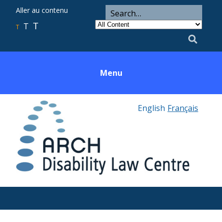
ARCH
Search
Aller au contenu
Search
for
Category
T
T
Utility
T
Search
Menu
English
Français