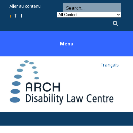
ARCH
Search
Aller au contenu
Search
for
Category
T
T
Utility
T
Search
Menu
Français