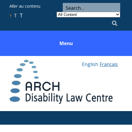
ARCH
Search
Aller au contenu
Search
for
Category
T
T
Utility
T
Search
Menu
English
Français