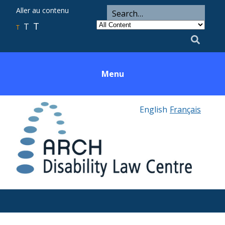
ARCH
Search
Aller au contenu
Search
for
Category
T
T
Utility
T
Search
Menu
English
Français