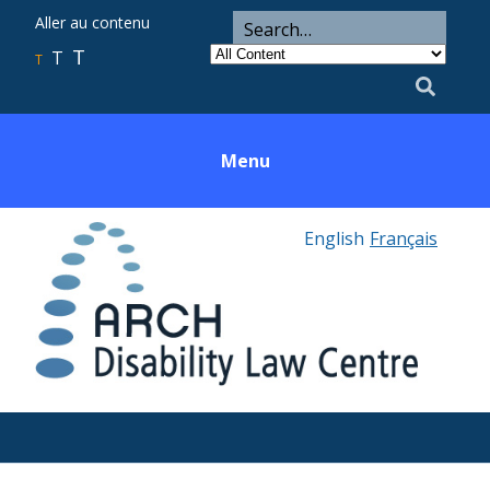
ARCH
Search
Aller au contenu
Search
for
Category
T
T
Utility
T
Search
Menu
English
Français