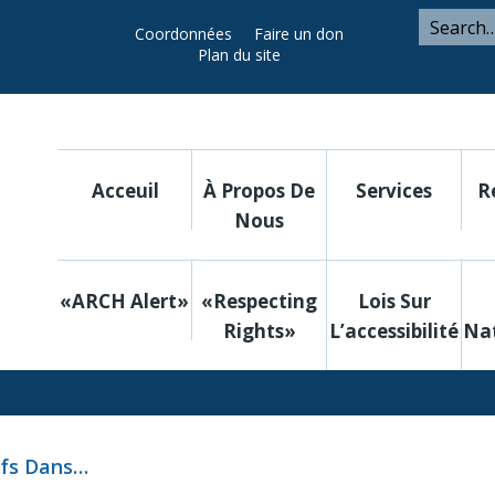
ARCH
Search
Coordonnées
Faire un don
Search
for
Plan du site
Utility
Acceuil
À Propos De
Services
R
Nous
«ARCH Alert»
«Respecting
Lois Sur
Rights»
L’accessibilité
Nat
ifs Dans…