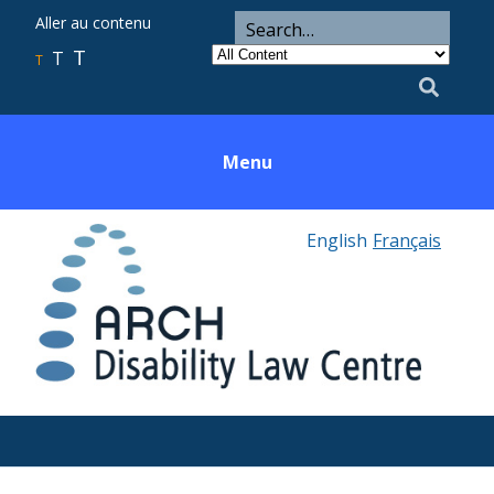
ARCH
Search
Aller au contenu
Search
for
Category
T
T
Utility
T
Search
Menu
English
Français